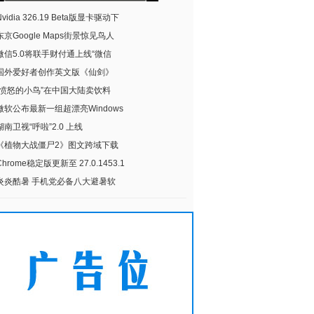
Nvidia 326.19 Beta版显卡驱动下
东京Google Maps街景惊见鸟人
微信5.0将联手财付通上线“微信
国外爱好者创作英文版《仙剑》
“愤怒的小鸟”在中国大陆卖饮料
微软公布最新一组超漂亮Windows
湖南卫视“呼啦”2.0 上线
《植物大战僵尸2》图文跨域下载
Chrome稳定版更新至 27.0.1453.1
炎炎酷暑 手机党必备八大避暑软