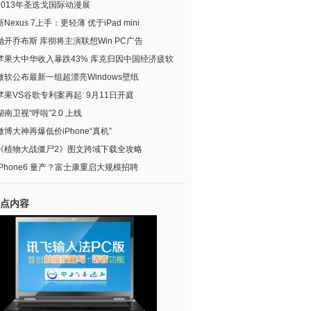
2013年圣迭戈国际动漫展
新Nexus 7上手：更轻薄 优于iPad mini
抛开乔布斯 库彻将主演联想Win PC广告
苹果大中华收入暴跌43% 库克归因中国经济疲软
微软公布最新一组超漂亮Windows壁纸
苹果VS谷歌专利案再起: 9月11日开庭
湖南卫视“呼啦”2.0 上线
微博大神再爆低价iPhone“真机”
《植物大战僵尸2》图文跨域下载全攻略
iPhone6 量产？富士康重启大规模招聘
点内容