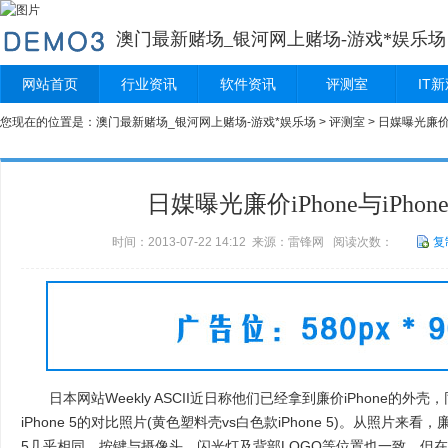
澳门最新赌场_银河网上赌场-游戏*娱乐场
网站首页
行业资讯
软件资讯
评测室
IT
您现在的位置是：
澳门最新赌场_银河网上赌场-游戏*娱乐场
>
评测室
> 日媒曝光廉价i
日媒曝光廉价iPhone与iPho
时间：2013-07-22 14:12 来源：雷锋网 阅读次数：
复
日本网站Weekly ASCII近日称他们已经拿到廉价iPhone的外
iPhone 5的对比照片(黄色塑料壳vs白色款iPhone 5)。从照片来看，廉
5几乎相同，按键与摄像头、闪光灯及背部LOGO等位置也一致。但在