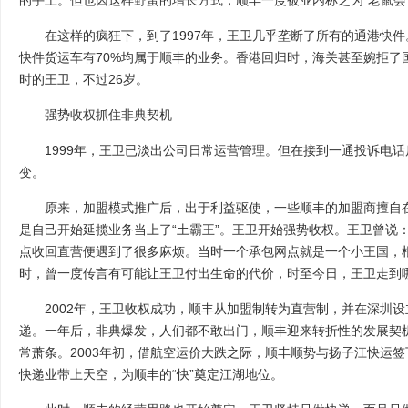
的手上。但也因这样野蛮的增长方式，顺丰一度被业内称之为“老鼠会
在这样的疯狂下，到了1997年，王卫几乎垄断了所有的通港快件
快件货运车有70%均属于顺丰的业务。香港回归时，海关甚至婉拒了
时的王卫，不过26岁。
强势收权抓住非典契机
1999年，王卫已淡出公司日常运营管理。但在接到一通投诉电话
变。
原来，加盟模式推广后，出于利益驱使，一些顺丰的加盟商擅自在
是自己开始延揽业务当上了“土霸王”。王卫开始强势收权。王卫曾说
点收回直营便遇到了很多麻烦。当时一个承包网点就是一个小王国，
时，曾一度传言有可能让王卫付出生命的代价，时至今日，王卫走到
2002年，王卫收权成功，顺丰从加盟制转为直营制，并在深圳设
递。一年后，非典爆发，人们都不敢出门，顺丰迎来转折性的发展契
常萧条。2003年初，借航空运价大跌之际，顺丰顺势与扬子江快运
快递业带上天空，为顺丰的“快”奠定江湖地位。