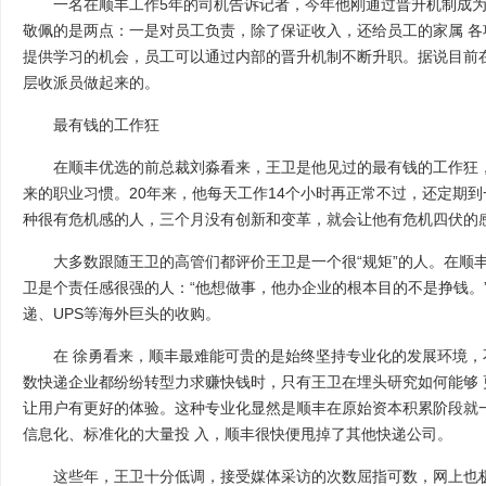
一名在顺丰工作5年的司机告诉记者，今年他刚通过晋升机制成为
敬佩的是两点：一是对员工负责，除了保证收入，还给员工的家属 各
提供学习的机会，员工可以通过内部的晋升机制不断升职。据说目前
层收派员做起来的。
最有钱的工作狂
在顺丰优选的前总裁刘淼看来，王卫是他见过的最有钱的工作狂，
来的职业习惯。20年来，他每天工作14个小时再正常不过，还定期
种很有危机感的人，三个月没有创新和变革，就会让他有危机四伏的
大多数跟随王卫的高管们都评价王卫是一个很“规矩”的人。在顺丰
卫是个责任感很强的人：“他想做事，他办企业的根本目的不是挣钱。
递、UPS等海外巨头的收购。
在 徐勇看来，顺丰最难能可贵的是始终坚持专业化的发展环境，
数快递企业都纷纷转型力求赚快钱时，只有王卫在埋头研究如何能够
让用户有更好的体验。这种专业化显然是顺丰在原始资本积累阶段就
信息化、标准化的大量投 入，顺丰很快便甩掉了其他快递公司。
这些年，王卫十分低调，接受媒体采访的次数屈指可数，网上也极