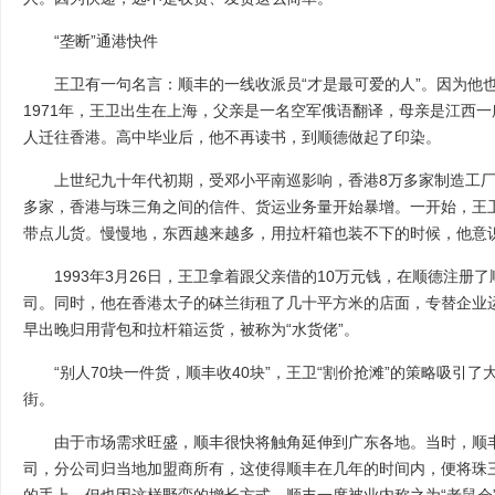
“垄断”通港快件
王卫有一句名言：顺丰的一线收派员“才是最可爱的人”。因为他也
1971年，王卫出生在上海，父亲是一名空军俄语翻译，母亲是江西
人迁往香港。高中毕业后，他不再读书，到顺德做起了印染。
上世纪九十年代初期，受邓小平南巡影响，香港8万多家制造工厂
多家，香港与珠三角之间的信件、货运业务量开始暴增。一开始，王
带点儿货。慢慢地，东西越来越多，用拉杆箱也装不下的时候，他意
1993年3月26日，王卫拿着跟父亲借的10万元钱，在顺德注册了
司。同时，他在香港太子的砵兰街租了几十平方米的店面，专替企业
早出晚归用背包和拉杆箱运货，被称为“水货佬”。
“别人70块一件货，顺丰收40块”，王卫“割价抢滩”的策略吸引了
街。
由于市场需求旺盛，顺丰很快将触角延伸到广东各地。当时，顺丰
司，分公司归当地加盟商所有，这使得顺丰在几年的时间内，便将珠