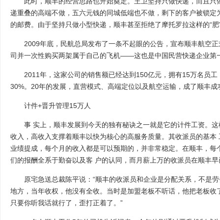
此时，顺丰的经营思路也开始奠定。王卫坚持只做快递，而且只做
递重叠的高端不做，五六元钱的同城低端也不做，剩下的客户被锁定为唯
的邮费。由于坚持只做小型快递，顺丰甚至拒绝了摩托罗拉这样的“肥
2009年底，民航总局发布了一条不起眼的公告，宣布顺丰航空正
司并一次性购买两架属于自己的飞机——这也是中国民营快递企业第
2011年，这家公司的销售额已经达到150亿元，拥有15万名员工
30%。20年的发展，直营模式、高端定位以及航空运输，成了顺丰成
计件+晋升管理15万人
事 实上，顺丰发展到今天的独有秘诀之一就是它的计件工资。这
收入，高收入支撑着顺丰以快为核心的高服务质量。其收派员的基本
业绩提成，每个月的收入都是可以预期的，并非常稳定。在顺丰，每
们的报酬全系于勤奋以及客 户的认同，而月薪上万的收派员在顺丰早
原宅急送总裁陈平说：“顺丰的收派员和企业是分配关系，不是劳
地方，当年收权，他没有全收。当时是加盟老板不听话，他把老板收
只要你听我话就行了，歪打正着了。”