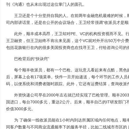
刊《沟通》也从未出现过这位掌门人的面孔。
王卫还是个十分坚持自我的人。在前两年金融危机最难的时候，顺
司内部讲话里，还是在公开的会议场合，王卫经常强调“收派员才是顺
此外，顺丰成本高昂，王卫却对PE、VC的机构投资视而不见。行
王卫融资，但王卫始终不肯出来见面，这个VC就对外开出50万中介费
包括花旗银行在内的很多美国投资商也在找寻王卫，付给咨询公司的佣
巴枪背后的“快诀窍”
每个顺丰收派员，都有一个巴枪。这玩意儿看起来有点酷，黑色的
后，屏幕上会有17项菜单。快件一旦开始递送，每个环节的工作人员
码，以便系统和消费者随时跟踪。此外，它还有运费结算，查询收派
外资快递公司早在2000年左右就已经实现了巴枪管理。顺丰200
国进口，每台7000多元，重达2公斤。后来，顺丰自己的IT研发部
价值3000多元。
为 了确保一线收派员能在1小时内到达所属区域内任何地点，顺
同客户数量与不同商业流通频率下的服务半径，比如二线城市市区的 