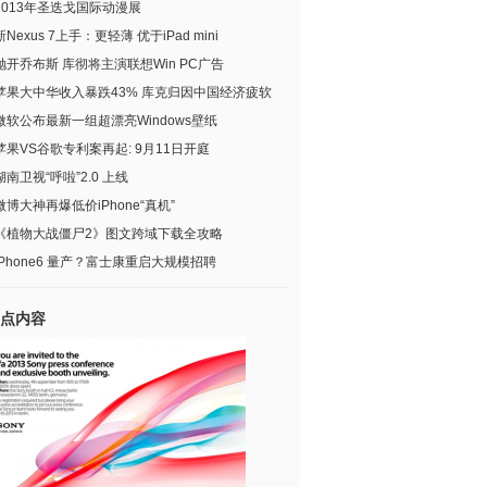
2013年圣迭戈国际动漫展
新Nexus 7上手：更轻薄 优于iPad mini
抛开乔布斯 库彻将主演联想Win PC广告
苹果大中华收入暴跌43% 库克归因中国经济疲软
微软公布最新一组超漂亮Windows壁纸
苹果VS谷歌专利案再起: 9月11日开庭
湖南卫视“呼啦”2.0 上线
微博大神再爆低价iPhone“真机”
《植物大战僵尸2》图文跨域下载全攻略
iPhone6 量产？富士康重启大规模招聘
点内容