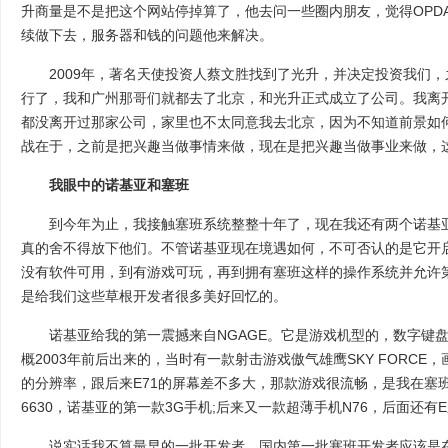
升商量是不是把这个网站停掉算了，他去问一些圈内朋友，觉得OPD
续做下去，服务器和钱的问题他来解决。
2009年，著名天使投资人蔡文胜找到了光升，并决定投资我们，
行了，我和广州那哥们就都去了北京，和光升正式成立了公司。我离开
都没离开过那家公司，家里也不太同意我去北京，因为不知道前景如
战在于，之前是把兴趣当做事情来做，现在是把兴趣当做事业来做，
我眼中的诺基亚和塞班
到今年为止，我接触塞班系统整整十年了，现在我还有两个诺基亚
真的舍不得放下他们。不管诺基亚现在境遇如何，不可否认的是它开
没有软件可用，到有游戏可玩，再到拥有塞班这样的操作系统并允许
是给我们这些草根开发者很多美好回忆的。
诺基亚给我的第一震撼来自NGAGE。它是游戏机型的，数字键盘
概2003年前后出来的，当时有一款射击游戏傲气雄鹰SKY FORCE，
的分辨率，跟后来E71的屏幕差不多大，那款游戏很流畅，是我在塞
6630，诺基亚的第一款3G手机;后来又一款超薄手机N76，后面还
说实话我不算最早的一批开发者。国内第一批塞班开发者应该是在