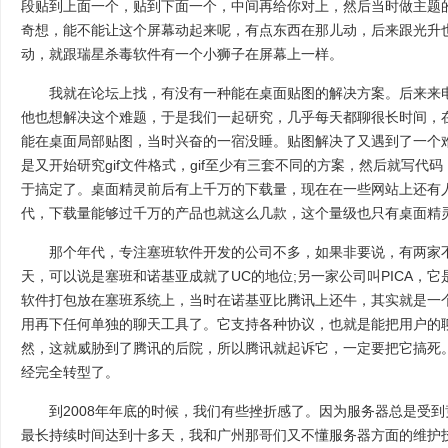
段贴到上面一个，贴到下面一个，中间再给你对上，然后当时做主题
奇想，能不能让这个屏幕动起来呢，有点东西在那儿动，后来跟光升
动，就跟瑞星杀毒软件有一个小狮子在屏幕上一样。
我就在论坛上找，有没有一种能在桌面贴图的解决方案。后来来电通
他也想解决这个难题，于是我们一起研究，几乎每天都聊很长时间，
能在桌面局部贴图，当时兴奋的一宿没睡。贴图解决了又遇到了一个难
是又开始研究gif文件格式，gif至少有三套不同的方案，然后就写代
于搞定了。桌面精灵前后有上千万的下载量，现在在一些网站上还有
代，下载量能够过千万的产品也就这么几款，这个量级也只有桌面精
那个年代，专注塞班软件开发的公司不多，如果非要说，有两家不
天，可以说是塞班和诺基亚成就了UC的地位;另一家公司叫PICA，它
软件打包放在塞班系统上，当时在诺基亚比腾讯上还牛，其实就是一
用再下任何单独的聊天工具了。它支持各种协议，也就是能把用户的
然，这就威胁到了腾讯的后院，所以腾讯就起诉它，一定要把它搞死
经完全转型了。
到2008年年底的时候，我们有些挫折感了。因为服务器总是受到
最长持续时间达到十多天，我和广州那哥们又不懂服务器方面的维护