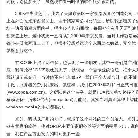
时候，别提多美了，虽然现在看当时做的软件很烂很烂的。
2005年毕业之后，我去了天津东丽区一家铁路设备的制造公司，
上在外面吃点东西就回去。由于我家离公司比较远，所以我是租房子
坛一边看编程方面的书，很少12点以前睡觉，每周都会有几天要到凌
起来去上班。这种状态一直持续到2009年来京发展。当时工作就是
都扑在研究塞班上去了，但根本没想着说这个东西怎么赚钱，完全凭
就愿意搞这个。
在3G365上混了两年多，也认识了一些朋友，其中一哥们是广州的，
底，我俩觉得3G365没啥意思了，就想做一个更专业的论坛，把个
我认识了苏光升，当时他还在北京做SP，我们三个人就合计，能不
手做，服务器的费用我来出。就这样，我们在2007年3月1日正式日推出
(www.opda.com.cn)。之所以叫这个名字，就是PDA代表移动终
移动设备，后来O代表(omnipotent)万能的。其实当时真正算得
windows mobile的手机都很少。
光升、我以及广州的哥们，就成了这个网站的三个创始人。光升之
些有意思的软件，他对OPDA主要负责服务器等方面的费用支出，说
营，我在产品方面投入的时间更多一些。