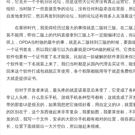
司，它去开一个手机分区论坛，但是这些大公司并没有真正运营它。
组织，当时除了一些直接竞争的论坛，没有任何利益牵连在里面，所
自发地拿到它，然后再发到别的论坛，别的论坛还有很多人去顶着这
在塞班时代，我觉得经历过最大的事情就是二版转三版。在二版上
装不能用，即你二版上的代码直接拿到三版上不一定能编译过去，你
班上，OPDA当时做的最牛的事，就是从二版转到三版的时候，要面
一个证书签名，所以我们最引以为自豪就是OPDA做的根证书。它类
软件包要有一个证书签了名才能装。比如说一款破解的软件拿回来你
个软件签一下名就装上来了。我们当时都是从国内代理去买证书，能
回来这个软件打成包就能正常使用，各个权限都能用等于就是免费给
大就是提供证书。
但对于开发者来说，最头疼的就是诺基亚后来变了，它变成了各种
常让人头疼。什么音乐手机、游戏手机各种型号都有，这就造成了开
带的那套UI是很丑的，如果我想把它做得好看，用自定义的UI，就
的区别在于，这个东西做起来非常复杂，我要贴图，我要算坐标，不
发的话，我写一个文件，安卓的大部分手机都有相对的位置，很容易
长，位置下面就留出一大片空白，所以做起来很难。