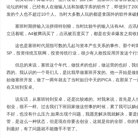
论坛的时候，已经有人在做输入法和加载字库的软件了，即使到了20
发的个人也不超过10个人。当时大多数人玩的都是拿国外的软件来破
塞班时期拼输入法拼得特别狠，当时比较牛的输入法有A4、点讯
立活着呢，A4被腾讯买了，点讯被百度买了，都是在安卓爆发之前收
这也是塞班时代屈指可数的几起与资本产生关系的事件。那个时期
SP，投资传统互联网，投资传统行业，很少有人敢投应用开发这个行
但总的来说，塞班这个年代，做技术的也好，做运营的也好，我们
西的。我认识的一个哥们儿，是比我早做塞班开发的。他一开始是做服
始做塞班开发，做了一两年就去了当时如日中天的PICA，在那呆了
在又转到安卓。
说实话，从塞班转到安卓，还是比较难的。对我来说，首先是人生
创业，很不一样。过去我们下班回家做这些事的时候，累了我可以躺
不好，也没有什么压力;如果出现个问题，我愿意解决我就解决，要
管，是这么一种状态，但是现在你要去创业，这就是你的全部，你的
到最好，有了问题就不能撒手不管了。