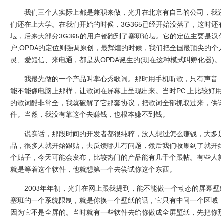
我们三个人实际上都是兼职来做，光升在北京有自己的公司，我还
们还在上大学。在我们开始的时候，3G365已经开始没落了，这时
坛，后来大部分3G365的用户都跑到了塞班论坛。它的定位主要是
户;OPDA的定位则强调原创，最辉煌的时候，我们把全国最顶尖的
灵、爱短信、来电通，都是从OPDA诞生的(现在这种模式叫孵化器)。
我最先做的一个产品叫掌心秀歌词。那时用手机听歌，只有声音，
能不能像电脑上那样，让歌词在屏幕上呈现出来。当时PC 上比较好
的歌词酷非常全，我就破解了它那套协议，把歌词全部抓取过来，供
件。当然，我没有靠这个去赚钱，也根本赚不到钱。
说实话，那段时间的开发者都很纯粹，没人想过怎么赚钱，大多是
品，很多人就开始跟贴，去反馈哪儿有问题，然后我们收集到了就开
个贴子，今天可能会发布，比较热门的产品能有几千个跟帖。有些人
就是等着这个软件，他就想第一个去尝试你这个东西。
2008年年初，光升在网上跟我提到，能不能做一个动态的屏幕壁
塞班的一个系统限制，就是你换一个壁纸的话，它只有中间一个区域
因为它不是全屏的。当时就有一些软件去给你做成全屏壁纸，先把你