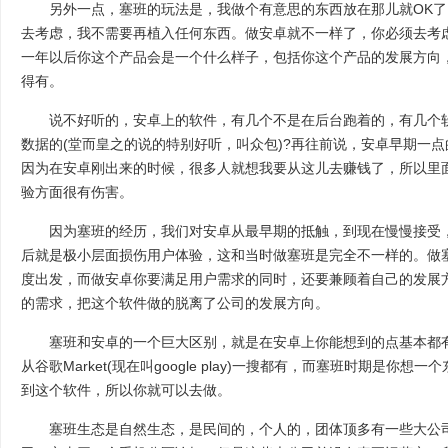
另外一点，塞班的玩法是，我做个有意思的东西放在那儿就OK了
去考虑，我不需要再植入任何东西。做安卓就不一样了，你必须去考
一年以后你这个产品会是一个什么样子，包括你这个产品的发展方向
得有。
说不好听的，安卓上的软件，有几个不是在后台跑着的，有几个软
数据的(堂而皇之的说的特别好听，叫众包)?再往前说，安卓早期一
因为在安卓刚出来的时候，很多人就想我要从这儿去赚钱了，所以里
验方面很有伤害。
因为塞班的经历，我们对安卓从最早期的抵触，到现在慢慢接受，
后就是极小层面损伤用户体验，这和当时做塞班是完全不一样的。做
度出发，而做安卓你要满足用户需求的同时，还要兼顾着自己的发展
的需求，把这个软件做的脱离了公司的发展方向。
塞班和安卓的一个巨大区别，就是在安卓上你能想到的点基本都有
从谷歌Market(现在叫google play)一搜都有，而塞班时期是你
到这个软件，所以你就可以去做。
塞班生态是自然生态，是民间的，个人的，团体顶多有一些大公司，