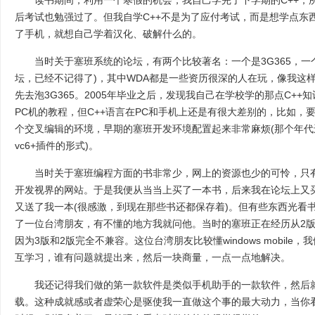
读书期间，利用一个寒假的机会，我自己学完了下学期的C++，
后考试也勉强过了。但我自学C++不是为了应付考试，而是想学点东
了手机，就想自己学着汉化、破解什么的。
当时关于塞班系统的论坛，有两个比较著名：一个是3G365，一个
坛，已经不记得了)，其中WDA都是一些资历很深的人在玩，像我这
先去泡3G365。2005年毕业之后，发现我自己在学校学的那点C+
PC机的教程，但C++语言在PC和手机上还是有很大差别的，比如，
个交叉编辑的环境，早期的塞班开发环境配置起来非常麻烦(那个年代还没有ca
vc6+插件的形式)。
当时关于塞班编程方面的书非常少，网上的资源也少的可怜，只有
开发视界的网站。于是我便从当当上买了一本书，后来我在论坛上又
又送了我一本(很感激，到现在那些书还都保存着)。但有些东西光看书
了一位台湾朋友，有不懂的地方我就问他。当时的塞班正在经历从2版
因为3版和2版完全不兼容。这位台湾朋友比较懂windows mobil
互学习，谁有问题就提出来，然后一块商量，一点一点地解决。
我还记得我们做的第一款软件是类似手机助手的一款软件，然后就
载。这种成就感或者虚荣心是驱使我一直做这个事的最大动力，当你