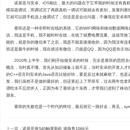
诺基亚与安卓、iOS相比，最大的问题在于它早期的时候没有真机
模拟器调试，而调试完了再跟真机一调试可能就会有差别，发展到塞
它就可以跟手机连上做调试了，但还是是会出问题，不像现在安卓和
塞班还是一种非即时在线的系统，它的WIFI网络和移动数据网络
说，我这是手机，我不能时时在线，在线了就费电费流量。这就导致了
能的，就是你的微信来了之后，我是不能直接接收的，因为我没有连
班还是最牛的时候，现在就没有微信，只能是QQ，因为QQ是你主动
2010年上半年，我们刚开始做安卓的时候，完全是塞班的思想去
概念，当时真不懂。首先从知识储备上就不足，当时安卓的开发人才
的C++语言到安卓的Java语言比较好转，要是反过来就麻烦了。也是
发，我们虽然不是做的最好的，但还算赶上了早班车，过去两年也拿
谓吃水不忘挖井人，正因为有了塞班这个东西，才带我们进到了移动
朋友。
塞班的失败也是一个时代的终结，最后祝它一路好走，再见，symbi
上一篇：
诺基亚推S40触屏新机 港版售1066元