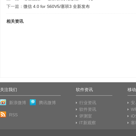
下一篇：
微信 4.0 for S60V5/塞班3 全新发布
相关资讯
关注我们
软件资讯
移动
新浪微博
腾讯微博
行业资讯
安
软件资讯
W
RSS
评测室
i
IT新观察
塞