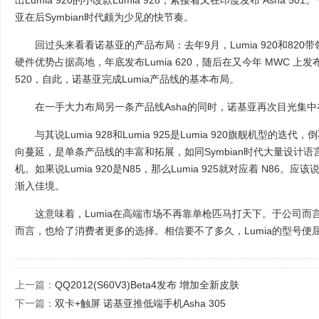
出Lumia 920的小改款Lumia 928，紧接着又在印度发布 Asha 
亚在后Symbian时代颇为少见的快节奏。
回过头来看看诺基亚的产品布局：去年9月，Lumia 920和820
硬件优势占据高地，年底发布Lumia 620，随后在又今年 MWC 上发布中低
520，自此，诺基亚完成Lumia产品线的基本布局。
在一手大力布局另一条产品线Asha的同时，诺基亚再次目光集中在
与其说Lumia 928和Lumia 925是Lumia 920旗舰机型的迭代，
向蔓延，是单条产品线的丰富和拓展，如同Symbian时代大量设计语言
机。如果说Lumia 920是N85，那么Lumia 925就对应着 N86
渐入佳境。
这意味着，Lumia在高端市场不再靠单枪匹马打天下。于公司而
而言，也给了消费者更多的选择。相信要不了多久，Lumia的型号便
上一篇：
QQ2012(S60V3)Beta4发布 增加全新皮肤
下一篇：
双卡+触屏 诺基亚推低端手机Asha 305