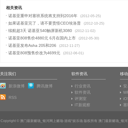
相关资讯
诺基亚重申对塞班系统将支持到2016年
(2012-05-25)
如果诺基亚完了，请不要责怪CEO埃洛普
(2012-10-25)
续航超3天 诺基亚S40触屏新机3080
(2012-11-02)
诺基亚808售价4880元 6月在国内上市
(2012-05-30)
诺基亚发布Asha 205和206
(2012-11-27)
诺基亚808预售价改为4699元
(2012-06-01)
关注我们
软件资讯
移动
新浪微博
腾讯微博
行业资讯
安
软件资讯
W
RSS
评测室
i
IT新观察
塞
Copyright © 澳门最新赌场_银河网上赌场-游戏*娱乐场 版权所有 澳门最新赌场_银河